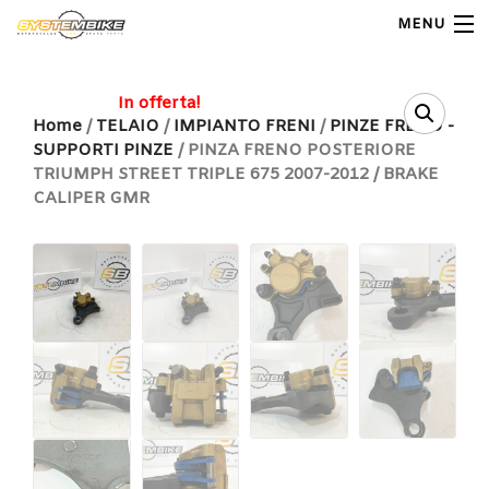
MENU
My Account
In offerta!
Home
/
TELAIO
/
IMPIANTO FRENI
/
PINZE FRENO -
SUPPORTI PINZE
/ PINZA FRENO POSTERIORE
Home
TRIUMPH STREET TRIPLE 675 2007-2012 / BRAKE
CALIPER GMR
Shop Moto
Shop Ricambi
Note Generali
Carrello
Contatti