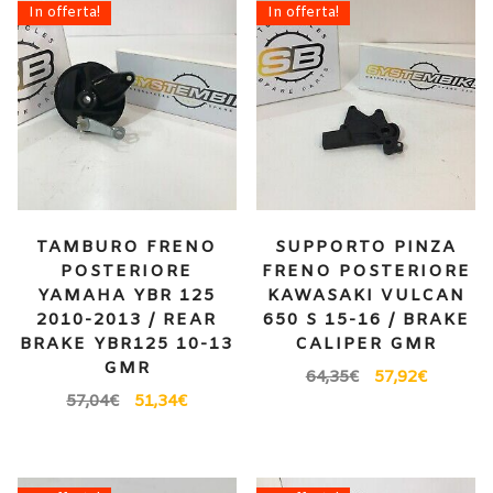
In offerta!
In offerta!
TAMBURO FRENO
SUPPORTO PINZA
POSTERIORE
FRENO POSTERIORE
YAMAHA YBR 125
KAWASAKI VULCAN
2010-2013 / REAR
650 S 15-16 / BRAKE
BRAKE YBR125 10-13
CALIPER GMR
GMR
64,35
€
57,92
€
57,04
€
51,34
€