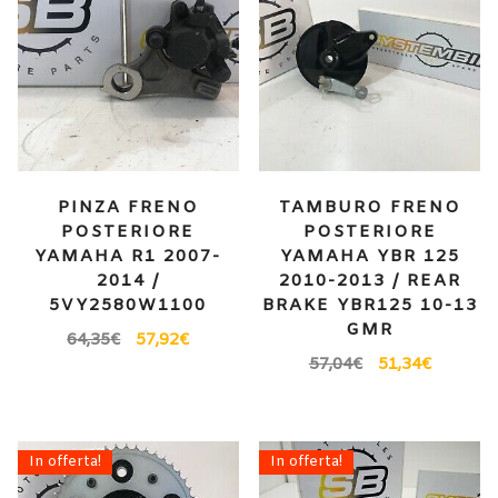
PINZA FRENO
TAMBURO FRENO
POSTERIORE
POSTERIORE
YAMAHA R1 2007-
YAMAHA YBR 125
2014 /
2010-2013 / REAR
5VY2580W1100
BRAKE YBR125 10-13
GMR
64,35
€
57,92
€
57,04
€
51,34
€
In offerta!
In offerta!