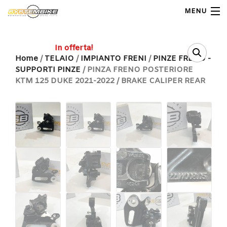
MENU
My Account
In offerta!
Home
/
TELAIO
/
IMPIANTO FRENI
/
PINZE FRENO -
SUPPORTI PINZE
/ PINZA FRENO POSTERIORE
Home
KTM 125 DUKE 2021-2022 / BRAKE CALIPER REAR
Shop Moto
Shop Ricambi
Note Generali
Carrello
Contatti