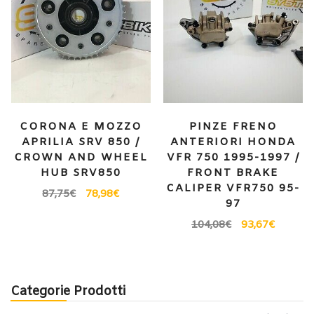
CORONA E MOZZO
PINZE FRENO
APRILIA SRV 850 /
ANTERIORI HONDA
CROWN AND WHEEL
VFR 750 1995-1997 /
HUB SRV850
FRONT BRAKE
CALIPER VFR750 95-
87,75
€
78,98
€
97
104,08
€
93,67
€
Categorie Prodotti