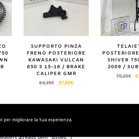
ZO
SUPPORTO PINZA
TELAIE
750
FRENO POSTERIORE
POSTERIORE
OWN
KAWASAKI VULCAN
SHIVER 75
UB
650 S 15-16 / BRAKE
2009 / SU
CALIPER GMR
70,20
€
6
64,35
€
57,92
€
erali
Note generali
Privacy Policy
Carrell
ni per migliorare la tua esperienza.
Copyright © 2019 - System Bike Srl - Design by TDsolutions
eaders already sent" issues. */