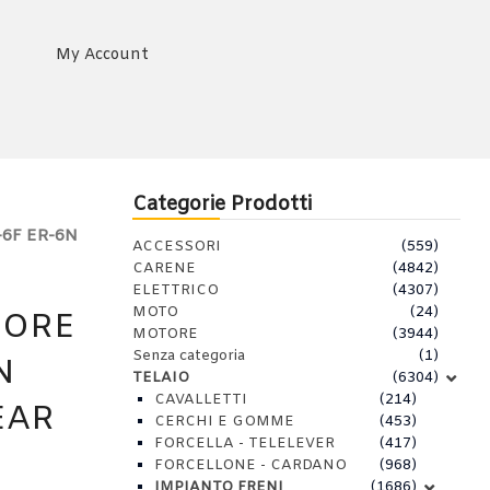
My Account
Categorie Prodotti
6F ER-6N
ACCESSORI
(559)
CARENE
(4842)
ELETTRICO
(4307)
MOTO
(24)
IORE
MOTORE
(3944)
Senza categoria
(1)
N
TELAIO
(6304)
CAVALLETTI
(214)
EAR
CERCHI E GOMME
(453)
FORCELLA - TELELEVER
(417)
FORCELLONE - CARDANO
(968)
IMPIANTO FRENI
(1686)