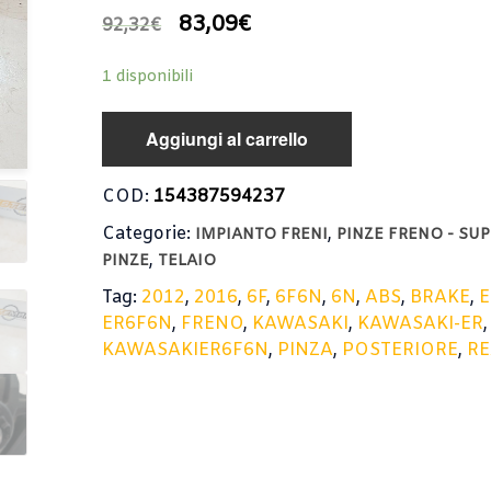
83,09
€
92,32
€
1 disponibili
Aggiungi al carrello
COD:
154387594237
Categorie:
,
IMPIANTO FRENI
PINZE FRENO - SU
,
PINZE
TELAIO
Tag:
2012
,
2016
,
6F
,
6F6N
,
6N
,
ABS
,
BRAKE
,
E
ER6F6N
,
FRENO
,
KAWASAKI
,
KAWASAKI-ER
,
KAWASAKIER6F6N
,
PINZA
,
POSTERIORE
,
R