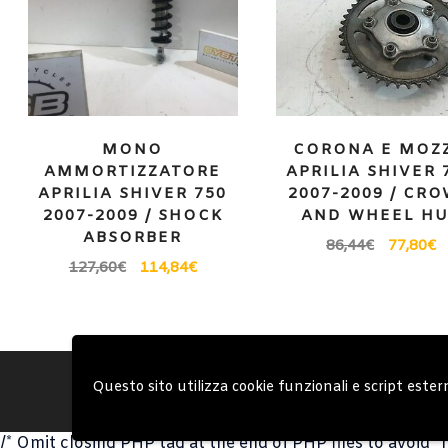
MONO
CORONA E MOZ
AMMORTIZZATORE
APRILIA SHIVER 
APRILIA SHIVER 750
2007-2009 / CR
2007-2009 / SHOCK
AND WHEEL H
ABSORBER
86,44
€
77,80
€
127,60
€
114,84
€
Account
Condizioni Gen
Questo sito utilizza cookie funzionali e script ester
/* Omit closing PHP tag at the end of PHP files to avoid "h