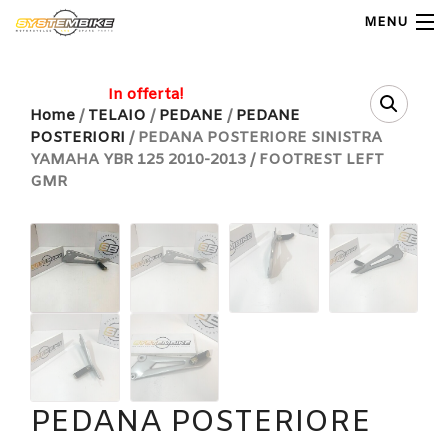
MENU
My Account
In offerta!
Home
/
TELAIO
/
PEDANE
/
PEDANE
POSTERIORI
/ PEDANA POSTERIORE SINISTRA
Home
YAMAHA YBR 125 2010-2013 / FOOTREST LEFT
GMR
Shop Moto
Shop Ricambi
Note Generali
Carrello
Contatti
PEDANA POSTERIORE