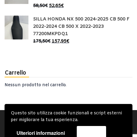
58,50
€
52,65
€
SILLA HONDA NX 500 2024-2025 CB 500 F
2022-2024 CB 500 X 2022-2023
77200MKPDQ1
175,50
€
157,95
€
Carrello
Nessun prodotto nel carrello.
Questo sito utilizza cookie funzionali e script esterni
Account
Condizioni Generali
Note generali
per migliorare la tua esperienza.
Privacy Policy
Carrello
Spedizione e Consegna
Ulteriori informazioni
Accetta
Copyright © 2019 - System Bike Srl - Design by TDsolutions