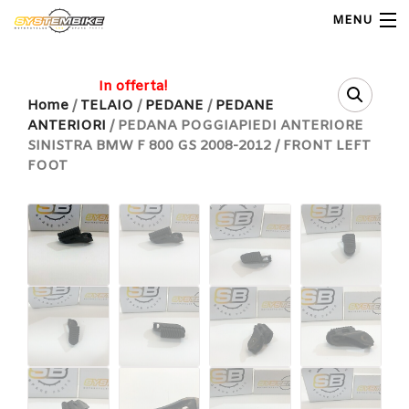
MENU
My Account
In offerta!
Home
/
TELAIO
/
PEDANE
/
PEDANE
ANTERIORI
/ PEDANA POGGIAPIEDI ANTERIORE
Home
SINISTRA BMW F 800 GS 2008-2012 / FRONT LEFT
FOOT
Shop Moto
Shop Ricambi
Note Generali
Carrello
Contatti