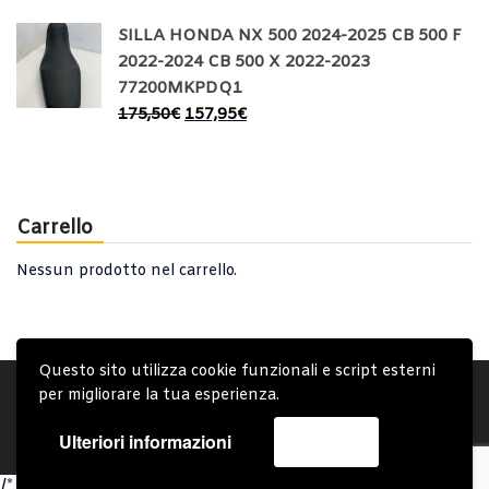
SILLA HONDA NX 500 2024-2025 CB 500 F
2022-2024 CB 500 X 2022-2023
77200MKPDQ1
175,50
€
157,95
€
Carrello
Nessun prodotto nel carrello.
Questo sito utilizza cookie funzionali e script esterni
Account
Condizioni Generali
Note generali
per migliorare la tua esperienza.
Privacy Policy
Carrello
Spedizione e Consegna
Ulteriori informazioni
Accetta
Copyright © 2019 - System Bike Srl - Design by TDsolutions
/* Omit closing PHP tag at the end of PHP files to avoid