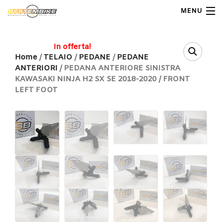
MENU
My Account
In offerta!
Home
/
TELAIO
/
PEDANE
/
PEDANE
ANTERIORI
/ PEDANA ANTERIORE SINISTRA
Home
KAWASAKI NINJA H2 SX SE 2018-2020 / FRONT
LEFT FOOT
Shop Moto
Shop Ricambi
Note Generali
Carrello
Contatti