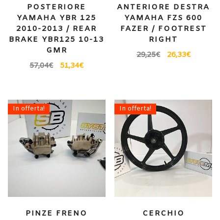
POSTERIORE
ANTERIORE DESTRA
YAMAHA YBR 125
YAMAHA FZS 600
2010-2013 / REAR
FAZER / FOOTREST
BRAKE YBR125 10-13
RIGHT
GMR
29,25
€
26,33
€
57,04
€
51,34
€
In offerta!
In offerta!
PINZE FRENO
CERCHIO