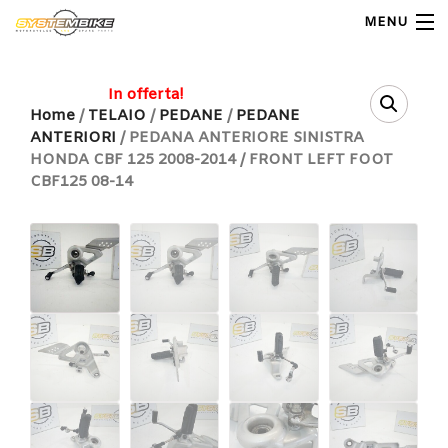
MENU
My Account
In offerta!
Home
/
TELAIO
/
PEDANE
/
PEDANE
ANTERIORI
/ PEDANA ANTERIORE SINISTRA
Home
HONDA CBF 125 2008-2014 / FRONT LEFT FOOT
CBF125 08-14
Shop Moto
Shop Ricambi
Note Generali
Carrello
Contatti