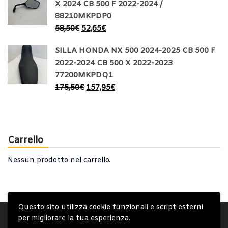
X 2024 CB 500 F 2022-2024 /
88210MKPDP0
58,50
€
52,65
€
SILLA HONDA NX 500 2024-2025 CB 500 F
2022-2024 CB 500 X 2022-2023
77200MKPDQ1
175,50
€
157,95
€
Carrello
Nessun prodotto nel carrello.
Questo sito utilizza cookie funzionali e script esterni
Account
Condizioni Generali
Note generali
per migliorare la tua esperienza.