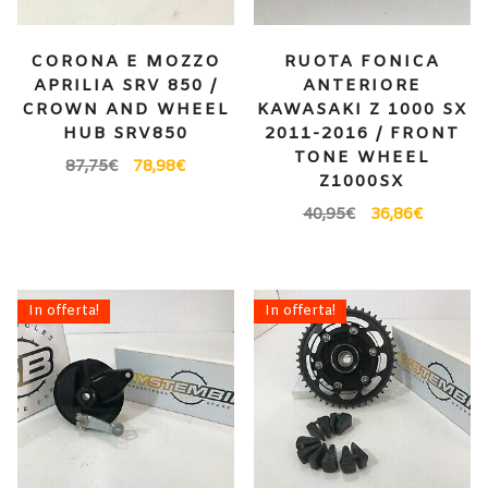
CORONA E MOZZO
RUOTA FONICA
APRILIA SRV 850 /
ANTERIORE
CROWN AND WHEEL
KAWASAKI Z 1000 SX
HUB SRV850
2011-2016 / FRONT
TONE WHEEL
87,75
€
78,98
€
Z1000SX
40,95
€
36,86
€
In offerta!
In offerta!