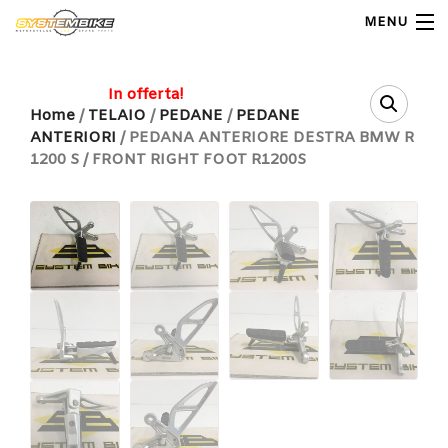
MENU
My Account
In offerta!
Home
/
TELAIO
/
PEDANE
/
PEDANE
ANTERIORI
/ PEDANA ANTERIORE DESTRA BMW R
Home
1200 S / FRONT RIGHT FOOT R1200S
Shop Moto
Shop Ricambi
Note Generali
Carrello
Contatti