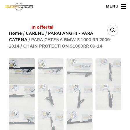
MENU
My Account
In offerta!
Home
/
CARENE
/
PARAFANGHI - PARA
CATENA
/ PARA CATENA BMW S 1000 RR 2009-
Home
2014 / CHAIN PROTECTION S1000RR 09-14
Shop Moto
Shop Ricambi
Note Generali
Carrello
Contatti