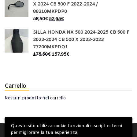
X 2024 CB 500 F 2022-2024 /
88210MKPDP0
58,50
€
52,65
€
SILLA HONDA NX 500 2024-2025 CB 500 F
2022-2024 CB 500 X 2022-2023
77200MKPDQ1
175,50
€
157,95
€
Carrello
Nessun prodotto nel carrello.
Questo sito utilizza cookie funzionali e script esterni
Account
Condizioni Generali
Note generali
per migliorare la tua esperienza.