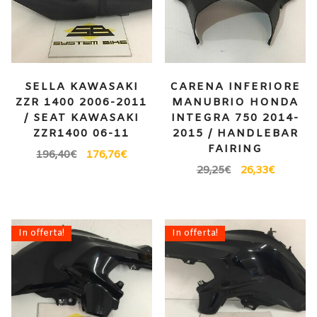
SELLA KAWASAKI
CARENA INFERIORE
ZZR 1400 2006-2011
MANUBRIO HONDA
/ SEAT KAWASAKI
INTEGRA 750 2014-
ZZR1400 06-11
2015 / HANDLEBAR
FAIRING
196,40
€
176,76
€
29,25
€
26,33
€
In offerta!
In offerta!