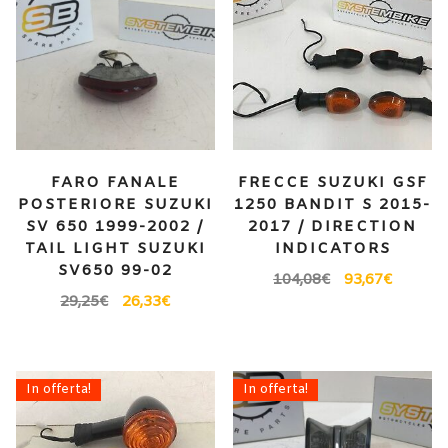
FARO FANALE
FRECCE SUZUKI GSF
POSTERIORE SUZUKI
1250 BANDIT S 2015-
SV 650 1999-2002 /
2017 / DIRECTION
TAIL LIGHT SUZUKI
INDICATORS
SV650 99-02
104,08
€
93,67
€
29,25
€
26,33
€
In offerta!
In offerta!