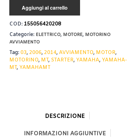
MT-
Aggiungi al carrello
03
2006-
2014
COD:
155056420208
/
Categorie:
,
,
STARTER
ELETTRICO
MOTORE
MOTORINO
MOTOR
AVVIAMENTO
quantità
Tag:
03
,
2006
,
2014
,
AVVIAMENTO
,
MOTOR
,
MOTORINO
,
MT
,
STARTER
,
YAMAHA
,
YAMAHA-
MT
,
YAMAHAMT
DESCRIZIONE
INFORMAZIONI AGGIUNTIVE