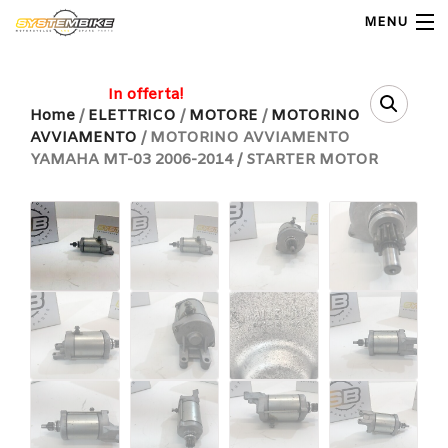
MENU
My Account
In offerta!
Home
/
ELETTRICO
/
MOTORE
/
MOTORINO
AVVIAMENTO
/ MOTORINO AVVIAMENTO
Home
YAMAHA MT-03 2006-2014 / STARTER MOTOR
Shop Moto
Shop Ricambi
Note Generali
Carrello
Contatti