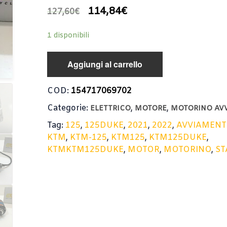
114,84
€
127,60
€
1 disponibili
Aggiungi al carrello
COD:
154717069702
Categorie:
,
,
ELETTRICO
MOTORE
MOTORINO AV
Tag:
125
,
125DUKE
,
2021
,
2022
,
AVVIAMEN
KTM
,
KTM-125
,
KTM125
,
KTM125DUKE
,
KTMKTM125DUKE
,
MOTOR
,
MOTORINO
,
ST