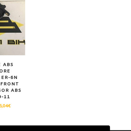
 ABS
ORE
 ER-6N
/FRONT
SOR ABS
9-11
6,04
€