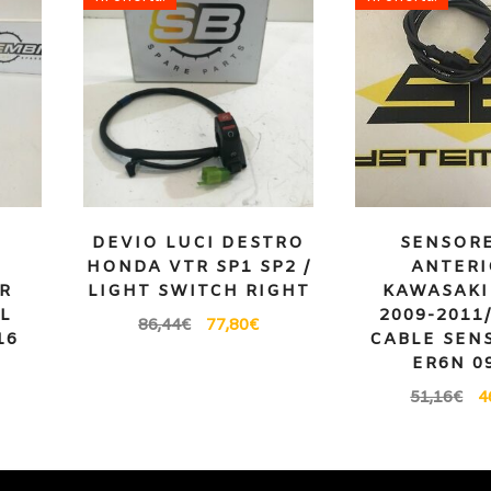
DEVIO LUCI DESTRO
SENSORE
HONDA VTR SP1 SP2 /
ANTERI
6R
LIGHT SWITCH RIGHT
KAWASAKI
IL
2009-2011
86,44
€
77,80
€
16
CABLE SEN
ER6N 0
51,16
€
4