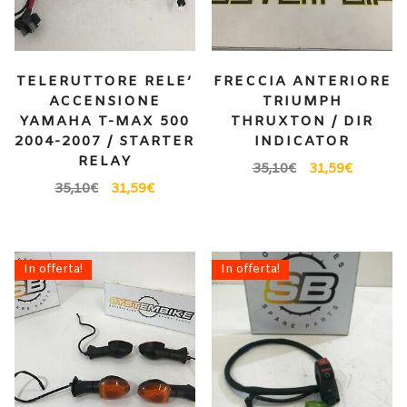
TELERUTTORE RELE’
FRECCIA ANTERIORE
ACCENSIONE
TRIUMPH
YAMAHA T-MAX 500
THRUXTON / DIR
2004-2007 / STARTER
INDICATOR
RELAY
35,10
€
31,59
€
35,10
€
31,59
€
In offerta!
In offerta!