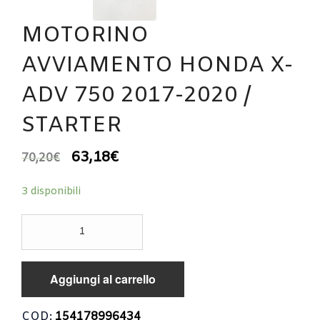
MOTORINO
AVVIAMENTO HONDA X-
ADV 750 2017-2020 /
STARTER
63,18
€
70,20
€
3 disponibili
MOTORINO
AVVIAMENTO
HONDA
X-
Aggiungi al carrello
ADV
750
2017-
COD:
154178996434