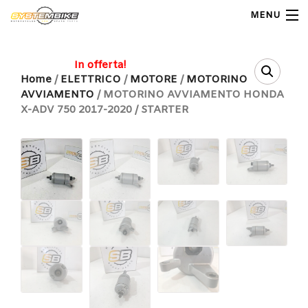
MENU
My Account
In offerta!
Home
/
ELETTRICO
/
MOTORE
/
MOTORINO
AVVIAMENTO
/ MOTORINO AVVIAMENTO HONDA
Home
X-ADV 750 2017-2020 / STARTER
Shop Moto
Shop Ricambi
Note Generali
Carrello
Contatti