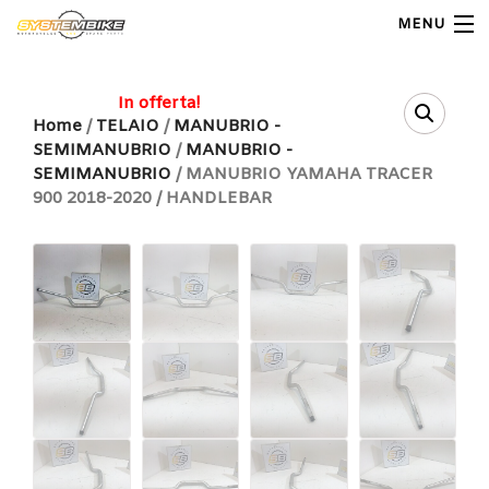
MENU
My Account
In offerta!
Home
/
TELAIO
/
MANUBRIO -
SEMIMANUBRIO
/
MANUBRIO -
Home
SEMIMANUBRIO
/ MANUBRIO YAMAHA TRACER
900 2018-2020 / HANDLEBAR
Shop Moto
Shop Ricambi
Note Generali
Carrello
Contatti