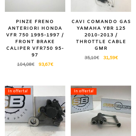
PINZE FRENO
CAVI COMANDO GAS
ANTERIORI HONDA
YAMAHA YBR 125
VFR 750 1995-1997 /
2010-2013 /
FRONT BRAKE
THROTTLE CABLE
CALIPER VFR750 95-
GMR
97
35,10
€
31,59
€
104,08
€
93,67
€
In offerta!
In offerta!