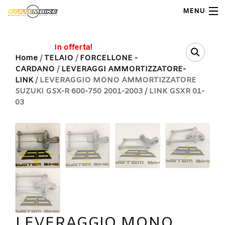
MENU
My Account
In offerta!
Home
/
TELAIO
/
FORCELLONE -
CARDANO
/
LEVERAGGI AMMORTIZZATORE-
Home
LINK
/ LEVERAGGIO MONO AMMORTIZZATORE
SUZUKI GSX-R 600-750 2001-2003 / LINK GSXR 01-
Shop Moto
03
Shop Ricambi
Note Generali
Carrello
Contatti
LEVERAGGIO MONO