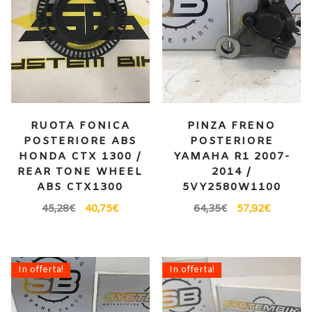
RUOTA FONICA
PINZA FRENO
POSTERIORE ABS
POSTERIORE
HONDA CTX 1300 /
YAMAHA R1 2007-
REAR TONE WHEEL
2014 /
ABS CTX1300
5VY2580W1100
45,28
€
40,75
€
64,35
€
57,92
€
In offerta!
In offerta!