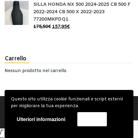
SILLA HONDA NX 500 2024-2025 CB 500 F
2022-2024 CB 500 X 2022-2023
77200MKPDQ1
175,50
€
157,95
€
Carrello
Nessun prodotto nel carrello.
Questo sito utilizza cookie funzionali e script esterni
Account
Condizioni Generali
Note generali
per migliorare la tua esperienza.
Privacy Policy
Carrello
Spedizione e Consegna
Ulteriori informazioni
Accetta
Copyright © 2019 - System Bike Srl - Design by TDsolutions
/* Omit closing PHP tag at the end of PHP files to avoid