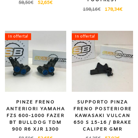
FOOTREST
58,50
€
52,65
€
198,16
€
178,34
€
In offerta!
In offerta!
PINZE FRENO
SUPPORTO PINZA
ANTERIORI YAMAHA
FRENO POSTERIORE
FZS 600-1000 FAZER
KAWASAKI VULCAN
BT BULLDOG TDM
650 S 15-16 / BRAKE
900 R6 XJR 1300
CALIPER GMR