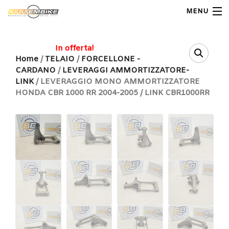
MENU
My Account
In offerta!
Home
/
TELAIO
/
FORCELLONE -
CARDANO
/
LEVERAGGI AMMORTIZZATORE-
Home
LINK
/ LEVERAGGIO MONO AMMORTIZZATORE
HONDA CBR 1000 RR 2004-2005 / LINK CBR1000RR
Shop Moto
Shop Ricambi
Note Generali
Carrello
Contatti