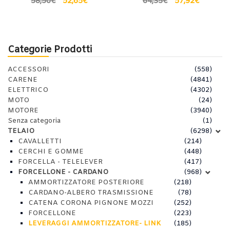
58,50
€
52,65
€
64,35
€
57,92
€
Categorie Prodotti
ACCESSORI
(558)
CARENE
(4841)
ELETTRICO
(4302)
MOTO
(24)
MOTORE
(3940)
Senza categoria
(1)
TELAIO
(6298)
CAVALLETTI
(214)
CERCHI E GOMME
(448)
FORCELLA - TELELEVER
(417)
FORCELLONE - CARDANO
(968)
AMMORTIZZATORE POSTERIORE
(218)
CARDANO-ALBERO TRASMISSIONE
(78)
CATENA CORONA PIGNONE MOZZI
(252)
FORCELLONE
(223)
LEVERAGGI AMMORTIZZATORE- LINK
(185)