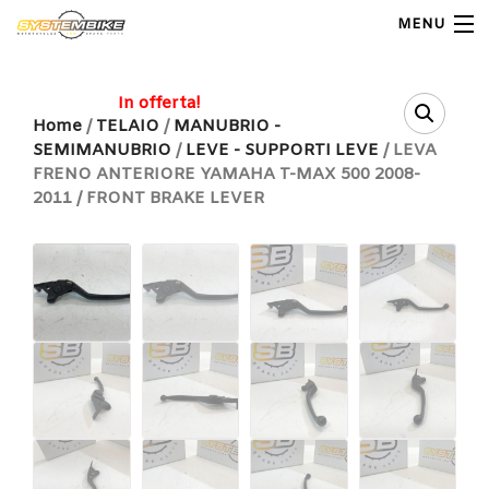
MENU
My Account
In offerta!
Home
/
TELAIO
/
MANUBRIO -
SEMIMANUBRIO
/
LEVE - SUPPORTI LEVE
/ LEVA
Home
FRENO ANTERIORE YAMAHA T-MAX 500 2008-
2011 / FRONT BRAKE LEVER
Shop Moto
Shop Ricambi
Note Generali
Carrello
Contatti