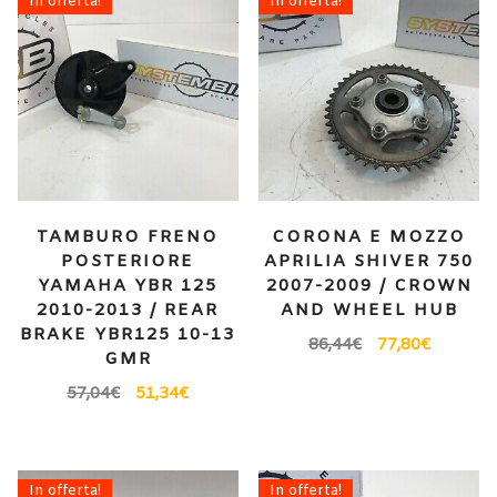
In offerta!
In offerta!
TAMBURO FRENO
CORONA E MOZZO
POSTERIORE
APRILIA SHIVER 750
YAMAHA YBR 125
2007-2009 / CROWN
2010-2013 / REAR
AND WHEEL HUB
BRAKE YBR125 10-13
86,44
€
77,80
€
GMR
57,04
€
51,34
€
In offerta!
In offerta!