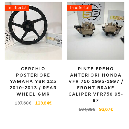
In offerta!
In offerta!
CERCHIO
PINZE FRENO
POSTERIORE
ANTERIORI HONDA
YAMAHA YBR 125
VFR 750 1995-1997 /
2010-2013 / REAR
FRONT BRAKE
WHEEL GMR
CALIPER VFR750 95-
97
137,60
€
123,84
€
104,08
€
93,67
€