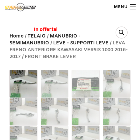
MENU
My Account
In offerta!
Home
/
TELAIO
/
MANUBRIO -
SEMIMANUBRIO
/
LEVE - SUPPORTI LEVE
/ LEVA
Home
FRENO ANTERIORE KAWASAKI VERSIS 1000 2016-
2017 / FRONT BRAKE LEVER
Shop Moto
Shop Ricambi
Note Generali
Carrello
Contatti