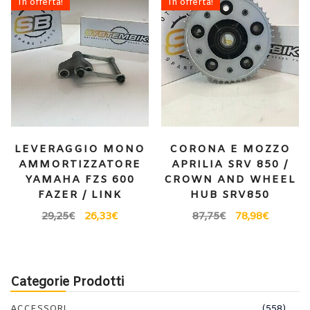
In offerta!
In offerta!
LEVERAGGIO MONO
CORONA E MOZZO
AMMORTIZZATORE
APRILIA SRV 850 /
YAMAHA FZS 600
CROWN AND WHEEL
FAZER / LINK
HUB SRV850
29,25
€
26,33
€
87,75
€
78,98
€
Categorie Prodotti
ACCESSORI
(558)