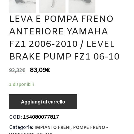
LEVA E POMPA FRENO
ANTERIORE YAMAHA
FZ1 2006-2010 / LEVEL
BRAKE PUMP FZ1 06-10
83,09
€
92,32
€
1 disponibili
Aggiungi al carrello
COD:
154080077817
Categorie:
,
IMPIANTO FRENI
POMPE FRENO -