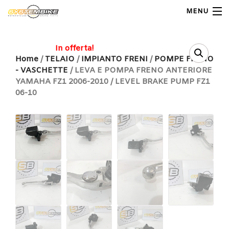
MENU
My Account
In offerta!
Home
/
TELAIO
/
IMPIANTO FRENI
/
POMPE FRENO
- VASCHETTE
/ LEVA E POMPA FRENO ANTERIORE
Home
YAMAHA FZ1 2006-2010 / LEVEL BRAKE PUMP FZ1
06-10
Shop Moto
Shop Ricambi
Note Generali
Carrello
Contatti