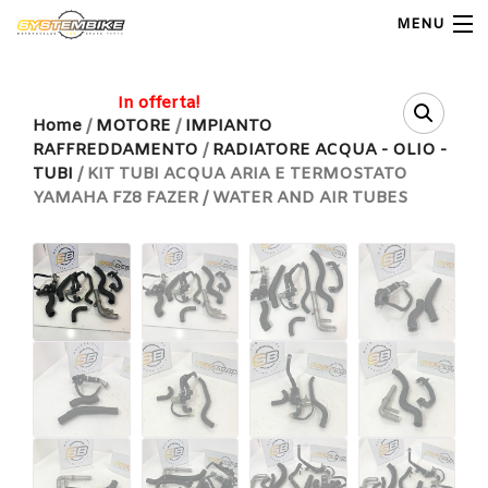
MENU
My Account
In offerta!
Home
/
MOTORE
/
IMPIANTO
RAFFREDDAMENTO
/
RADIATORE ACQUA - OLIO -
Home
TUBI
/ KIT TUBI ACQUA ARIA E TERMOSTATO
YAMAHA FZ8 FAZER / WATER AND AIR TUBES
Shop Moto
Shop Ricambi
Note Generali
Carrello
Contatti