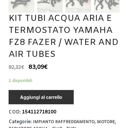
KIT TUBI ACQUA ARIA E
TERMOSTATO YAMAHA
FZ8 FAZER / WATER AND
AIR TUBES
83,09
€
92,32
€
1 disponibili
Aggiungi al carrello
COD:
154112718100
Categorie:
,
,
IMPIANTO RAFFREDDAMENTO
MOTORE