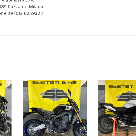
Via Ariosto 57/a
089 Rozzano- Milano
ne 39 (0)2 8259322