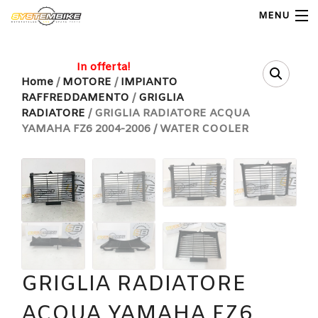
MENU
My Account
In offerta!
Home
/
MOTORE
/
IMPIANTO
RAFFREDDAMENTO
/
GRIGLIA
Home
RADIATORE
/ GRIGLIA RADIATORE ACQUA
YAMAHA FZ6 2004-2006 / WATER COOLER
Shop Moto
Shop Ricambi
Note Generali
Carrello
Contatti
GRIGLIA RADIATORE
ACQUA YAMAHA FZ6