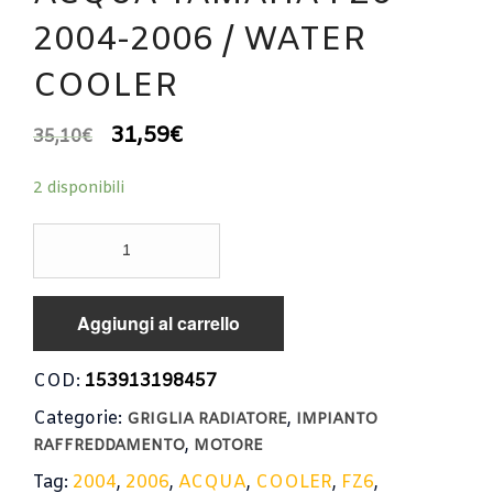
2004-2006 / WATER
COOLER
31,59
€
35,10
€
2 disponibili
GRIGLIA
RADIATORE
ACQUA
YAMAHA
Aggiungi al carrello
FZ6
2004-
2006
COD:
153913198457
/
Categorie:
,
WATER
GRIGLIA RADIATORE
IMPIANTO
COOLER
,
RAFFREDDAMENTO
MOTORE
quantità
Tag:
2004
,
2006
,
ACQUA
,
COOLER
,
FZ6
,