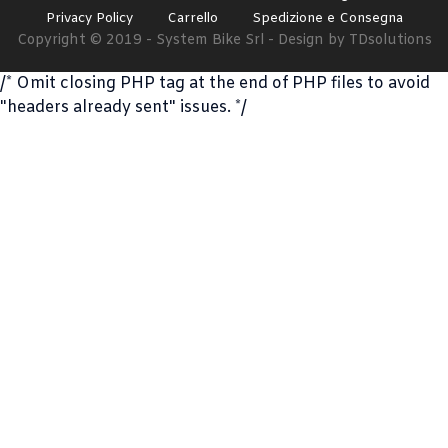
Privacy Policy
Carrello
Spedizione e Consegna
Copyright © 2019 - System Bike Srl - Design by TDsolutions
/* Omit closing PHP tag at the end of PHP files to avoid
"headers already sent" issues. */