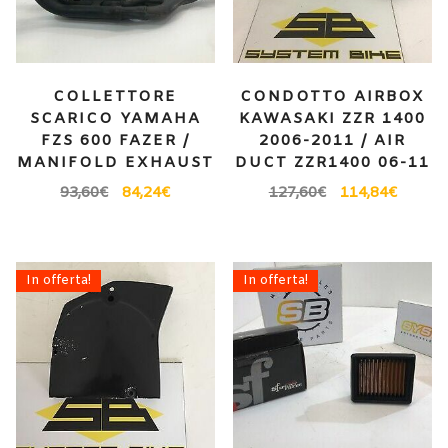
COLLETTORE
CONDOTTO AIRBOX
SCARICO YAMAHA
KAWASAKI ZZR 1400
FZS 600 FAZER /
2006-2011 / AIR
MANIFOLD EXHAUST
DUCT ZZR1400 06-11
93,60
€
84,24
€
127,60
€
114,84
€
In offerta!
In offerta!