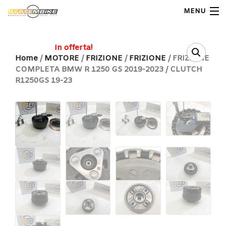
MENU
My Account
In offerta!
Home
/
MOTORE
/
FRIZIONE
/
FRIZIONE
/ FRIZIONE
COMPLETA BMW R 1250 GS 2019-2023 / CLUTCH
Home
R1250GS 19-23
Shop Moto
Shop Ricambi
Note Generali
Carrello
Contatti