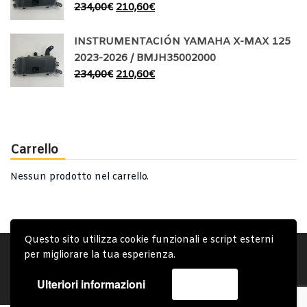
234,00
€
210,60
€
INSTRUMENTACIÓN YAMAHA X-MAX 125
2023-2026 / BMJH35002000
234,00
€
210,60
€
Carrello
Nessun prodotto nel carrello.
Questo sito utilizza cookie funzionali e script esterni
Account
Condizioni Generali
Note generali
per migliorare la tua esperienza.
Privacy Policy
Carrello
Spedizione e Consegna
Ulteriori informazioni
Accetta
Copyright © 2019 - System Bike Srl - Design by TDsolutions