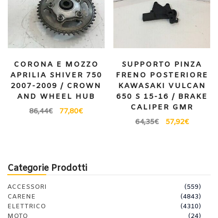
CORONA E MOZZO
SUPPORTO PINZA
APRILIA SHIVER 750
FRENO POSTERIORE
2007-2009 / CROWN
KAWASAKI VULCAN
AND WHEEL HUB
650 S 15-16 / BRAKE
CALIPER GMR
86,44
€
77,80
€
64,35
€
57,92
€
Categorie Prodotti
ACCESSORI
(559)
CARENE
(4843)
ELETTRICO
(4310)
MOTO
(24)