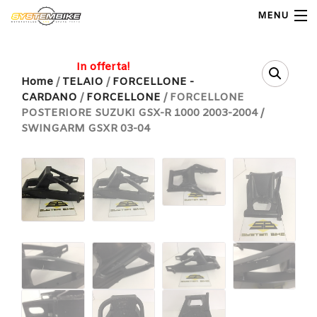
MENU
My Account
In offerta!
Home
/
TELAIO
/
FORCELLONE -
CARDANO
/
FORCELLONE
/ FORCELLONE
Home
POSTERIORE SUZUKI GSX-R 1000 2003-2004 /
SWINGARM GSXR 03-04
Shop Moto
Shop Ricambi
Note Generali
Carrello
Contatti