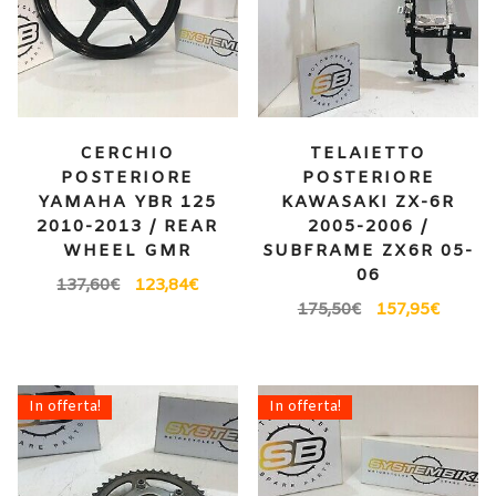
CERCHIO
TELAIETTO
POSTERIORE
POSTERIORE
YAMAHA YBR 125
KAWASAKI ZX-6R
2010-2013 / REAR
2005-2006 /
WHEEL GMR
SUBFRAME ZX6R 05-
06
137,60
€
123,84
€
175,50
€
157,95
€
In offerta!
In offerta!