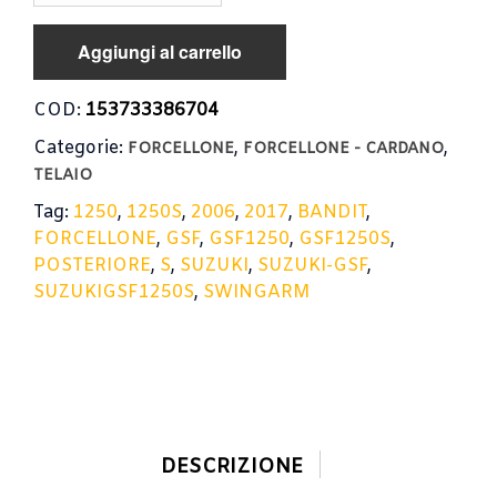
SUZUKI
GSF
Aggiungi al carrello
1250
BANDIT
S
COD:
153733386704
2006-
Categorie:
,
,
2017
FORCELLONE
FORCELLONE - CARDANO
/
TELAIO
SWINGARM
Tag:
1250
,
1250S
,
2006
,
2017
,
BANDIT
,
quantità
FORCELLONE
,
GSF
,
GSF1250
,
GSF1250S
,
POSTERIORE
,
S
,
SUZUKI
,
SUZUKI-GSF
,
SUZUKIGSF1250S
,
SWINGARM
DESCRIZIONE