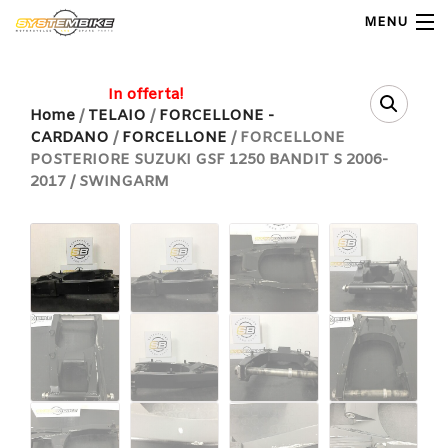
MENU
My Account
In offerta!
Home
/
TELAIO
/
FORCELLONE -
CARDANO
/
FORCELLONE
/ FORCELLONE
Home
POSTERIORE SUZUKI GSF 1250 BANDIT S 2006-
2017 / SWINGARM
Shop Moto
Shop Ricambi
Note Generali
Carrello
Contatti