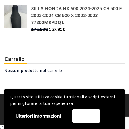
SILLA HONDA NX 500 2024-2025 CB 500 F
2022-2024 CB 500 X 2022-2023
77200MKPDQ1
175,50
€
157,95
€
Carrello
Nessun prodotto nel carrello.
Questo sito utilizza cookie funzionali e script esterni
Account
Condizioni Generali
Note generali
per migliorare la tua esperienza.
Privacy Policy
Carrello
Spedizione e Consegna
Ulteriori informazioni
Accetta
Copyright © 2019 - System Bike Srl - Design by TDsolutions
/* Omit closing PHP tag at the end of PHP files to avoid