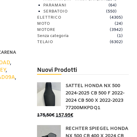
PARAMANI
(64)
SERBATOIO
(550)
ELETTRICO
(4305)
MOTO
(24)
MOTORE
(3942)
Senza categoria
(1)
TELAIO
(6302)
CARENA
OAD
,
Nuovi Prodotti
EY
,
AD09A
,
SATTEL HONDA NX 500
2024-2025 CB 500 F 2022-
2024 CB 500 X 2022-2023
77200MKPDQ1
175,50
€
157,95
€
RECHTER SPIEGEL HONDA
NX 500 CB 400 X 2024 CB