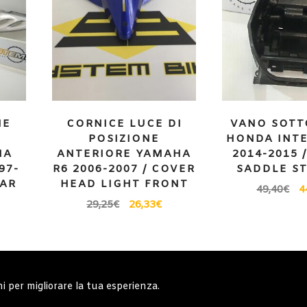
NE
CORNICE LUCE DI
VANO SOTT
POSIZIONE
HONDA INTE
IA
ANTERIORE YAMAHA
2014-2015 
97-
R6 2006-2007 / COVER
SADDLE S
EAR
HEAD LIGHT FRONT
49,40
€
4
29,25
€
26,33
€
erali
Note generali
Privacy Policy
Carrell
ni per migliorare la tua esperienza.
Copyright © 2019 - System Bike Srl - Design by TDsolutions