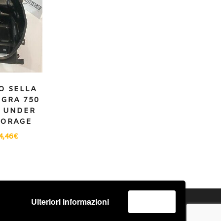
O SELLA
GRA 750
/ UNDER
TORAGE
4,46
€
Ulteriori informazioni
Accetta
o
Spedizione e Consegna