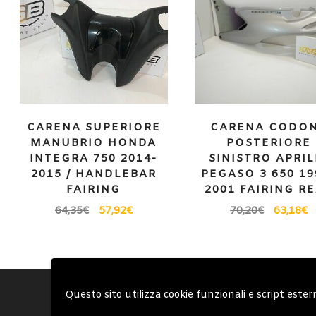
CARENA SUPERIORE
CARENA CODO
MANUBRIO HONDA
POSTERIORE
INTEGRA 750 2014-
SINISTRO APRIL
2015 / HANDLEBAR
PEGASO 3 650 19
FAIRING
2001 FAIRING R
64,35
€
57,92
€
70,20
€
63,18
€
Account
Condizioni Gen
Questo sito utilizza cookie funzionali e script ester