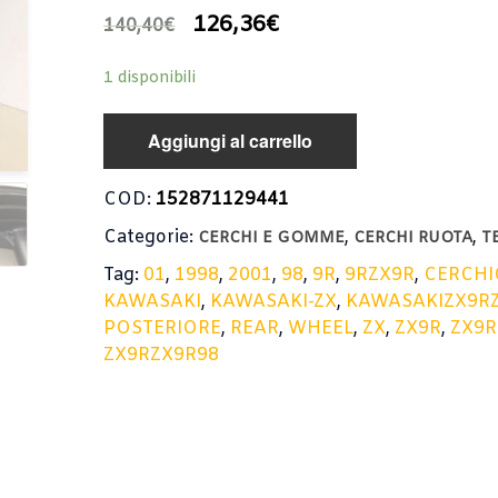
126,36
€
140,40
€
1 disponibili
Aggiungi al carrello
COD:
152871129441
Categorie:
,
,
CERCHI E GOMME
CERCHI RUOTA
T
Tag:
01
,
1998
,
2001
,
98
,
9R
,
9RZX9R
,
CERCHI
KAWASAKI
,
KAWASAKI-ZX
,
KAWASAKIZX9R
POSTERIORE
,
REAR
,
WHEEL
,
ZX
,
ZX9R
,
ZX9R
ZX9RZX9R98