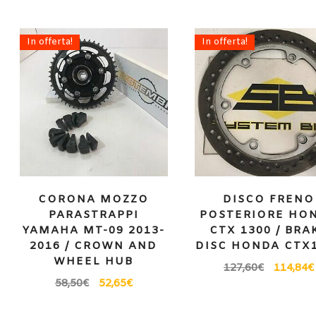
In offerta!
In offerta!
CORONA MOZZO
DISCO FRENO
PARASTRAPPI
POSTERIORE HO
YAMAHA MT-09 2013-
CTX 1300 / BRA
2016 / CROWN AND
DISC HONDA CTX
WHEEL HUB
127,60
€
114,84
€
58,50
€
52,65
€