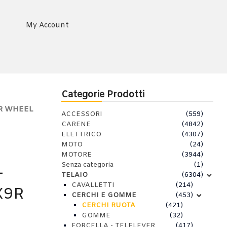
My Account
Categorie Prodotti
AR WHEEL
ACCESSORI
(559)
CARENE
(4842)
ELETTRICO
(4307)
MOTO
(24)
MOTORE
(3944)
Senza categoria
(1)
-
TELAIO
(6304)
CAVALLETTI
(214)
X9R
CERCHI E GOMME
(453)
CERCHI RUOTA
(421)
GOMME
(32)
FORCELLA - TELELEVER
(417)