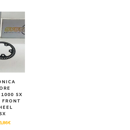
ONICA
ORE
 1000 SX
/ FRONT
HEEL
SX
6,86
€