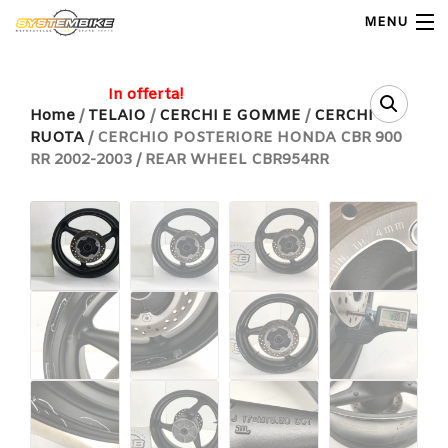
MENU
My Account
In offerta!
Home
/
TELAIO
/
CERCHI E GOMME
/
CERCHI
RUOTA
/ CERCHIO POSTERIORE HONDA CBR 900
Home
RR 2002-2003 / REAR WHEEL CBR954RR
Shop Moto
Shop Ricambi
Note Generali
Carrello
Contatti