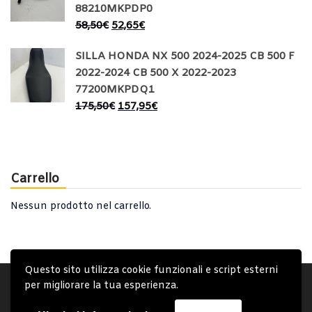
88210MKPDP0
58,50
€
52,65
€
SILLA HONDA NX 500 2024-2025 CB 500 F
2022-2024 CB 500 X 2022-2023
77200MKPDQ1
175,50
€
157,95
€
Carrello
Nessun prodotto nel carrello.
Questo sito utilizza cookie funzionali e script esterni
Account
Condizioni Generali
Note generali
per migliorare la tua esperienza.
Privacy Policy
Carrello
Spedizione e Consegna