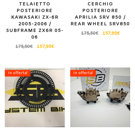
TELAIETTO
CERCHIO
POSTERIORE
POSTERIORE
KAWASAKI ZX-6R
APRILIA SRV 850 /
2005-2006 /
REAR WHEEL SRV850
SUBFRAME ZX6R 05-
175,50
€
157,95
€
06
175,50
€
157,95
€
In offerta!
In offerta!