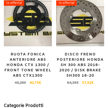
In offerta!
In offerta!
RUOTA FONICA
DISCO FRENO
ANTERIORE ABS
POSTERIORE HONDA
HONDA CTX 1300 /
SH 300 ABS 2016-
FRONT TONE WHEEL
2020 / DISK BRAKE
ABS CTX1300
SH300 16-20
45,28
€
40,75
€
64,35
€
57,92
€
Categorie Prodotti