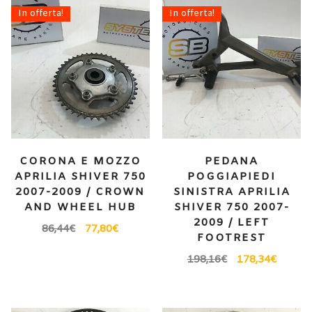
In offerta!
In offerta!
CORONA E MOZZO
PEDANA
APRILIA SHIVER 750
POGGIAPIEDI
2007-2009 / CROWN
SINISTRA APRILIA
AND WHEEL HUB
SHIVER 750 2007-
2009 / LEFT
86,44
€
77,80
€
FOOTREST
198,16
€
178,34
€