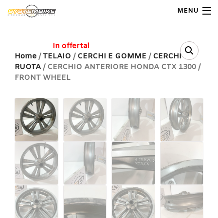
MENU
My Account
In offerta!
Home
/
TELAIO
/
CERCHI E GOMME
/
CERCHI
RUOTA
/ CERCHIO ANTERIORE HONDA CTX 1300 /
Home
FRONT WHEEL
Shop Moto
Shop Ricambi
Note Generali
Carrello
Contatti