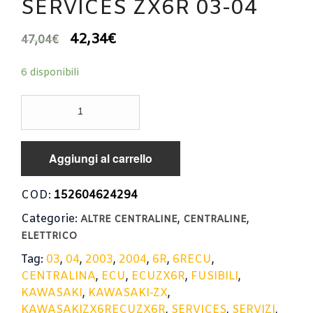
SERVICES ZX6R 03-04
42,34
€
47,04
€
6 disponibili
CENTRALINA
SERVIZI
FUSIBILI
KAWASAKI
Aggiungi al carrello
ZX-
6R
2003-
COD:
152604624294
2004
Categorie:
,
,
/
ALTRE CENTRALINE
CENTRALINE
ECU
ELETTRICO
SERVICES
Tag:
03
,
04
,
2003
,
2004
,
6R
,
6RECU
,
ZX6R
CENTRALINA
,
ECU
,
ECUZX6R
,
FUSIBILI
,
03-
04
KAWASAKI
,
KAWASAKI-ZX
,
quantità
KAWASAKIZX6RECUZX6R
,
SERVICES
,
SERVIZI
,