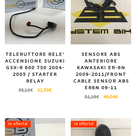
TELERUTTORE RELE’
SENSORE ABS
ACCENSIONE SUZUKI
ANTERIORE
GSX-R 600 750 2004-
KAWASAKI ER-6N
2005 / STARTER
2009-2011/FRONT
RELAY
CABLE SENSOR ABS
ER6N 09-11
35,10
€
31,59
€
51,16
€
46,04
€
In offerta!
In offerta!