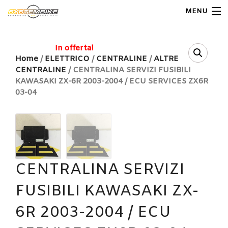
MENU
My Account
In offerta!
Home
/
ELETTRICO
/
CENTRALINE
/
ALTRE
CENTRALINE
/ CENTRALINA SERVIZI FUSIBILI
Home
KAWASAKI ZX-6R 2003-2004 / ECU SERVICES ZX6R
03-04
Shop Moto
Shop Ricambi
Note Generali
CENTRALINA SERVIZI
Carrello
FUSIBILI KAWASAKI ZX-
Contatti
6R 2003-2004 / ECU