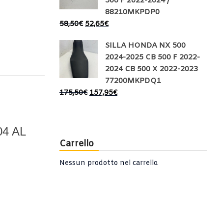
500 F 2022-2024 /
88210MKPDP0
58,50
€
52,65
€
SILLA HONDA NX 500
2024-2025 CB 500 F 2022-
2024 CB 500 X 2022-2023
77200MKPDQ1
175,50
€
157,95
€
4 AL
Carrello
Nessun prodotto nel carrello.