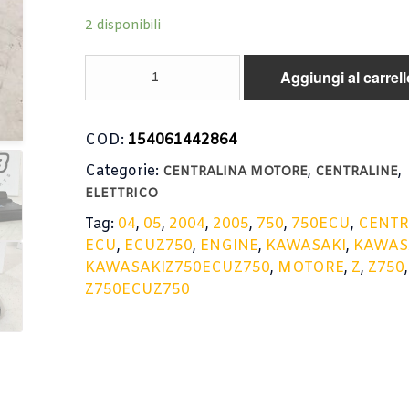
2 disponibili
CENTRALINA
Aggiungi al carrell
MOTORE
KAWASAKI
Z
COD:
154061442864
750
2004-
Categorie:
,
,
CENTRALINA MOTORE
CENTRALINE
2005
ELETTRICO
/
ECU
Tag:
04
,
05
,
2004
,
2005
,
750
,
750ECU
,
CENTR
ENGINE
ECU
,
ECUZ750
,
ENGINE
,
KAWASAKI
,
KAWAS
Z750
KAWASAKIZ750ECUZ750
,
MOTORE
,
Z
,
Z750
,
04-
Z750ECUZ750
05
quantità