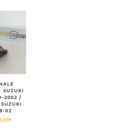
NALE
 SUZUKI
9-2002 /
 SUZUKI
9-02
6,33
€