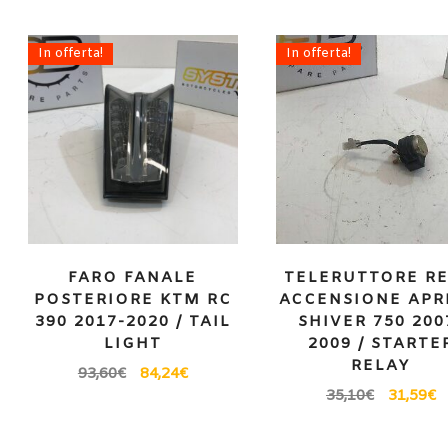
In offerta!
In offerta!
FARO FANALE
TELERUTTORE RE
POSTERIORE KTM RC
ACCENSIONE APR
390 2017-2020 / TAIL
SHIVER 750 200
LIGHT
2009 / STARTE
RELAY
93,60
€
84,24
€
35,10
€
31,59
€