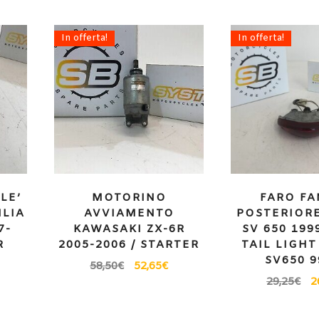
In offerta!
In offerta!
LE’
MOTORINO
FARO FA
ILIA
AVVIAMENTO
POSTERIORE
7-
KAWASAKI ZX-6R
SV 650 199
R
2005-2006 / STARTER
TAIL LIGHT
SV650 9
58,50
€
52,65
€
29,25
€
2