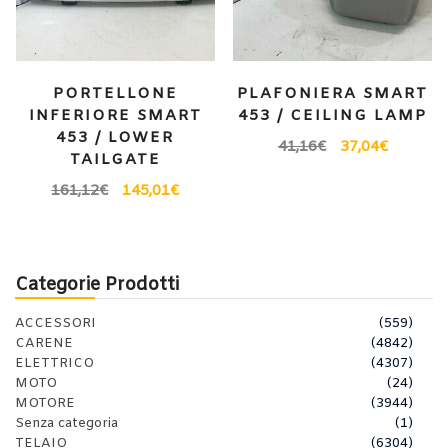
PORTELLONE
PLAFONIERA SMART
INFERIORE SMART
453 / CEILING LAMP
453 / LOWER
41,16
€
37,04
€
TAILGATE
161,12
€
145,01
€
Categorie Prodotti
ACCESSORI
(559)
CARENE
(4842)
ELETTRICO
(4307)
MOTO
(24)
MOTORE
(3944)
Senza categoria
(1)
TELAIO
(6304)