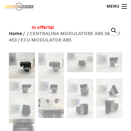
MENU
My Account
In offerta!
Home
/
/ CENTRALINA MODULATORE ABS SMART
453 / ECU MODULATOR ABS
Home
Shop Moto
Shop Ricambi
Note Generali
Carrello
Contatti