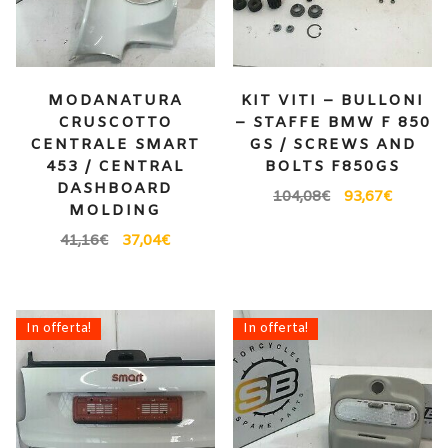
MODANATURA
KIT VITI – BULLONI
CRUSCOTTO
– STAFFE BMW F 850
CENTRALE SMART
GS / SCREWS AND
453 / CENTRAL
BOLTS F850GS
DASHBOARD
104,08
€
93,67
€
MOLDING
41,16
€
37,04
€
In offerta!
In offerta!