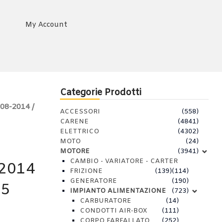
My Account
Categorie Prodotti
08-2014 /
ACCESSORI
(558)
CARENE
(4841)
ELETTRICO
(4302)
MOTO
(24)
MOTORE
(3941)
CAMBIO - VARIATORE - CARTER
2014
FRIZIONE
(139)
(114)
GENERATORE
(190)
25
IMPIANTO ALIMENTAZIONE
(723)
CARBURATORE
(14)
CONDOTTI AIR-BOX
(111)
CORPO FARFALLATO
(252)