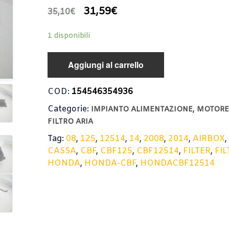
31,59
€
35,10
€
1 disponibili
Aggiungi al carrello
COD:
154546354936
Categorie:
,
IMPIANTO ALIMENTAZIONE
MOTOR
FILTRO ARIA
Tag:
08
,
125
,
12514
,
14
,
2008
,
2014
,
AIRBOX
CASSA
,
CBF
,
CBF125
,
CBF12514
,
FILTER
,
FI
HONDA
,
HONDA-CBF
,
HONDACBF12514