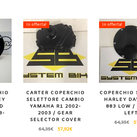
In offerta!
In offerta!
HIO
CARTER COPERCHIO
COPERCHIO 
EY
SELETTORE CAMBIO
HARLEY DA
D
YAMAHA R1 2002-
883 LOW /
8-
2003 / GEAR
LEF
SELECTOR COVER
64,35
€
5
64,35
€
57,92
€