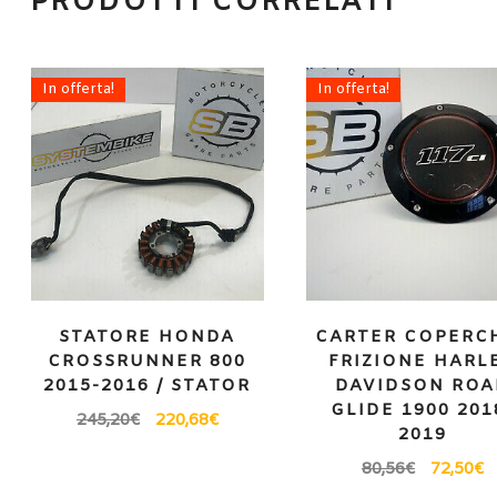
PRODOTTI CORRELATI
In offerta!
In offerta!
STATORE HONDA
CARTER COPERC
CROSSRUNNER 800
FRIZIONE HARL
2015-2016 / STATOR
DAVIDSON ROA
GLIDE 1900 201
245,20
€
220,68
€
2019
80,56
€
72,50
€