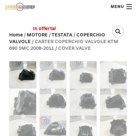
MENU
My Account
In offerta!
Home
/
MOTORE
/
TESTATA
/
COPERCHIO
VALVOLE
/ CARTER COPERCHIO VALVOLE KTM
Home
690 SMC 2008-2011 / COVER VALVE
Shop Moto
Shop Ricambi
Note Generali
Carrello
Contatti