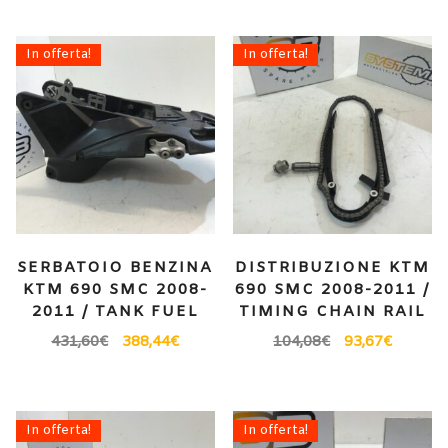
In offerta!
In offerta!
SERBATOIO BENZINA
DISTRIBUZIONE KTM
KTM 690 SMC 2008-
690 SMC 2008-2011 /
2011 / TANK FUEL
TIMING CHAIN RAIL
431,60
€
388,44
€
104,08
€
93,67
€
In offerta!
In offerta!