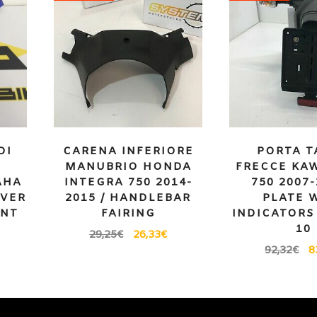
DI
CARENA INFERIORE
PORTA T
MANUBRIO HONDA
FRECCE KAW
AHA
INTEGRA 750 2014-
750 2007-
OVER
2015 / HANDLEBAR
PLATE 
ONT
FAIRING
INDICATORS 
10
29,25
€
26,33
€
92,32
€
8