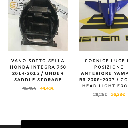
VANO SOTTO SELLA
CORNICE LUCE 
HONDA INTEGRA 750
POSIZIONE
2014-2015 / UNDER
ANTERIORE YAM
SADDLE STORAGE
R6 2006-2007 / C
HEAD LIGHT FR
49,40
€
44,46
€
29,25
€
26,33
€