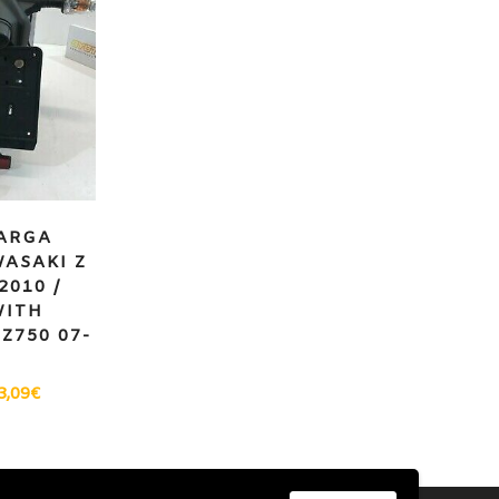
ARGA
ASAKI Z
2010 /
WITH
Z750 07-
3,09
€