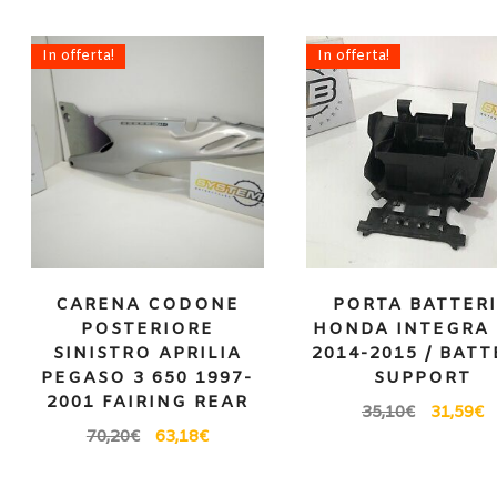
In offerta!
In offerta!
CARENA CODONE
PORTA BATTER
POSTERIORE
HONDA INTEGRA 
SINISTRO APRILIA
2014-2015 / BAT
PEGASO 3 650 1997-
SUPPORT
2001 FAIRING REAR
35,10
€
31,59
€
70,20
€
63,18
€