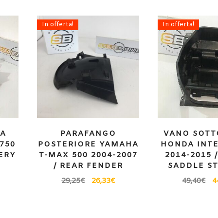
In offerta!
In offerta!
IA
PARAFANGO
VANO SOTT
750
POSTERIORE YAMAHA
HONDA INTE
TERY
T-MAX 500 2004-2007
2014-2015 
/ REAR FENDER
SADDLE S
29,25
€
26,33
€
49,40
€
4