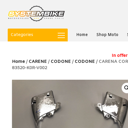
Categories
Home
Shop Moto
In offer
Home
/
CARENE
/
CODONE
/
CODONE
/ CARENA COR
83520-K0R-V002