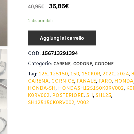
36,86
€
40,95
€
1 disponibili
Aggiungi al carrello
COD:
156713291394
Categorie:
,
,
CARENE
CODONE
CODONE
Tag:
125
,
125150
,
150
,
150K0R
,
2020
,
2024
,
CARENA
,
CORNICE
,
FANALE
,
FARO
,
HONDA
HONDA-SH
,
HONDASH125150K0RV002
,
K0
K0RV002
,
POSTERIORE
,
SH
,
SH125
,
SH125150K0RV002
,
V002