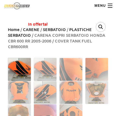
MENU
My Account
In offerta!
Home
/
CARENE
/
SERBATOIO
/
PLASTICHE
SERBATOIO
/ CARENA COPRI SERBATOIO HONDA
Home
CBR 600 RR 2005-2006 / COVER TANK FUEL
CBR600RR
Shop Moto
Shop Ricambi
Note Generali
Carrello
Contatti