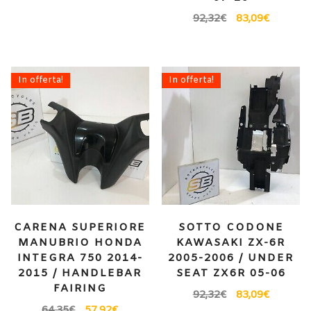
92,32
€
83,09
€
In offerta!
In offerta!
CARENA SUPERIORE
SOTTO CODONE
MANUBRIO HONDA
KAWASAKI ZX-6R
INTEGRA 750 2014-
2005-2006 / UNDER
2015 / HANDLEBAR
SEAT ZX6R 05-06
FAIRING
92,32
€
83,09
€
64,35
€
57,92
€