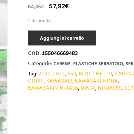
57,92
€
64,35
€
1 disponibili
Aggiungi al carrello
COD:
155046669483
Categorie:
,
,
CARENE
PLASTICHE SERBATOIO
SER
Tag:
2020
,
2022
,
650
,
BLOCCHETTO
,
CAREN
COPRI
,
KAWASAKI
,
KAWASAKI-NINJA
,
KAWASAKININJA650
,
NINJA
,
NINJA650
,
SER