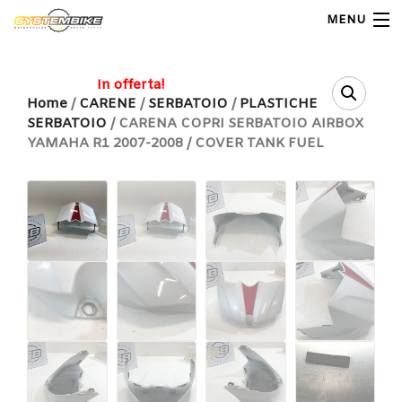
MENU
My Account
In offerta!
Home
/
CARENE
/
SERBATOIO
/
PLASTICHE
SERBATOIO
/ CARENA COPRI SERBATOIO AIRBOX
Home
YAMAHA R1 2007-2008 / COVER TANK FUEL
Shop Moto
Shop Ricambi
Note Generali
Carrello
Contatti