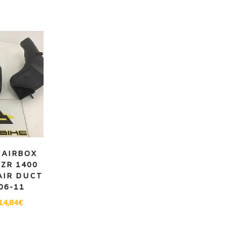
AIRBOX
ZR 1400
 AIR DUCT
06-11
14,84
€