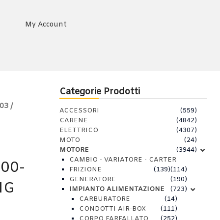
My Account
Categorie Prodotti
03 /
ACCESSORI
(559)
CARENE
(4842)
ELETTRICO
(4307)
MOTO
(24)
MOTORE
(3944)
CAMBIO - VARIATORE - CARTER
00-
FRIZIONE
(139)
(114)
GENERATORE
(190)
NG
IMPIANTO ALIMENTAZIONE
(723)
CARBURATORE
(14)
CONDOTTI AIR-BOX
(111)
CORPO FARFALLATO
(252)