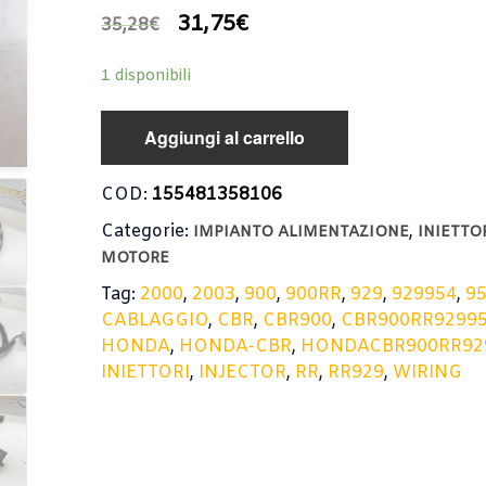
31,75
€
35,28
€
1 disponibili
Aggiungi al carrello
COD:
155481358106
Categorie:
,
IMPIANTO ALIMENTAZIONE
INIETTO
MOTORE
Tag:
2000
,
2003
,
900
,
900RR
,
929
,
929954
,
9
CABLAGGIO
,
CBR
,
CBR900
,
CBR900RR9299
HONDA
,
HONDA-CBR
,
HONDACBR900RR92
INIETTORI
,
INJECTOR
,
RR
,
RR929
,
WIRING