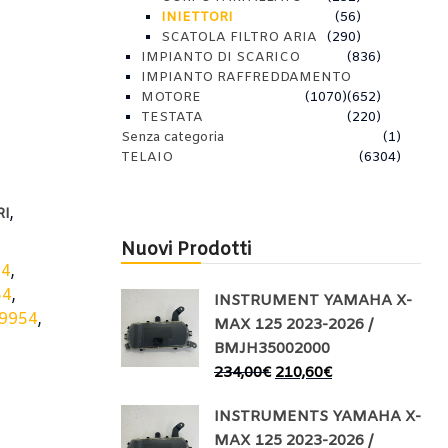
INIETTORI
(56)
SCATOLA FILTRO ARIA
(290)
IMPIANTO DI SCARICO
(836)
IMPIANTO RAFFREDDAMENTO
MOTORE
(1070)
(652)
TESTATA
(220)
Senza categoria
(1)
TELAIO
(6304)
,
RI
Nuovi Prodotti
54
,
54
,
INSTRUMENT YAMAHA X-
9954
,
MAX 125 2023-2026 /
BMJH35002000
234,00
€
210,60
€
INSTRUMENTS YAMAHA X-
MAX 125 2023-2026 /