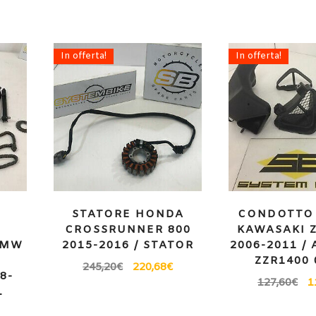
In offerta!
In offerta!
E
STATORE HONDA
CONDOTTO 
CROSSRUNNER 800
KAWASAKI Z
BMW
2015-2016 / STATOR
2006-2011 /
ZZR1400 
245,20
€
220,68
€
8-
127,60
€
1
L