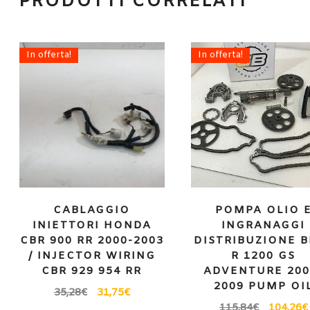
PRODOTTI CORRELATI
In offerta!
In offerta!
CABLAGGIO
POMPA OLIO 
INIETTORI HONDA
INGRANAGGI
CBR 900 RR 2000-2003
DISTRIBUZIONE 
/ INJECTOR WIRING
R 1200 GS
CBR 929 954 RR
ADVENTURE 200
2009 PUMP OI
35,28
€
31,75
€
115,84
€
104,26
€