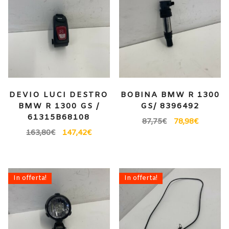
DEVIO LUCI DESTRO
BOBINA BMW R 1300
BMW R 1300 GS /
GS/ 8396492
61315B68108
87,75
€
78,98
€
163,80
€
147,42
€
In offerta!
In offerta!