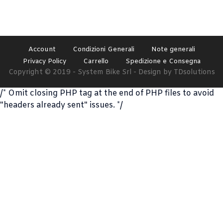
Account
Condizioni Generali
Note generali
Privacy Policy
Carrello
Spedizione e Consegna
Copyright © 2019 - System Bike Srl - Design by TDsolutions
/* Omit closing PHP tag at the end of PHP files to avoid
"headers already sent" issues. */