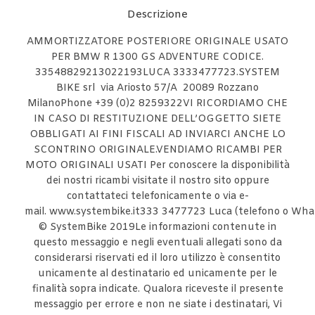
Descrizione
AMMORTIZZATORE POSTERIORE ORIGINALE USATO
PER BMW R 1300 GS ADVENTURE CODICE.
33548829213022193LUCA 3333477723.SYSTEM
BIKE srl via Ariosto 57/A 20089 Rozzano
MilanoPhone +39 (0)2 8259322VI RICORDIAMO CHE
IN CASO DI RESTITUZIONE DELL’OGGETTO SIETE
OBBLIGATI AI FINI FISCALI AD INVIARCI ANCHE LO
SCONTRINO ORIGINALE.VENDIAMO RICAMBI PER
MOTO ORIGINALI USATI Per conoscere la disponibilità
dei nostri ricambi visitate il nostro sito oppure
contattateci telefonicamente o via e-
mail. www.systembike.it333 3477723 Luca (telefono o Wha
© SystemBike 2019Le informazioni contenute in
questo messaggio e negli eventuali allegati sono da
considerarsi riservati ed il loro utilizzo è consentito
unicamente al destinatario ed unicamente per le
finalità sopra indicate. Qualora riceveste il presente
messaggio per errore e non ne siate i destinatari, Vi