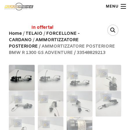
MENU
My Account
In offerta!
Home
/
TELAIO
/
FORCELLONE -
CARDANO
/
AMMORTIZZATORE
Home
POSTERIORE
/ AMMORTIZZATORE POSTERIORE
BMW R 1300 GS ADVENTURE / 33548829213
Shop Moto
Shop Ricambi
Note Generali
Carrello
Contatti