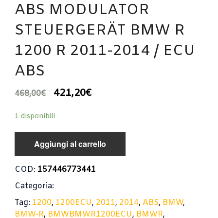
ABS MODULATOR
STEUERGERÄT BMW R
1200 R 2011-2014 / ECU
ABS
421,20
€
468,00
€
1 disponibili
Aggiungi al carrello
COD:
157446773441
Categoria:
Tag:
1200
,
1200ECU
,
2011
,
2014
,
ABS
,
BMW
,
BMW-R
,
BMWBMWR1200ECU
,
BMWR
,