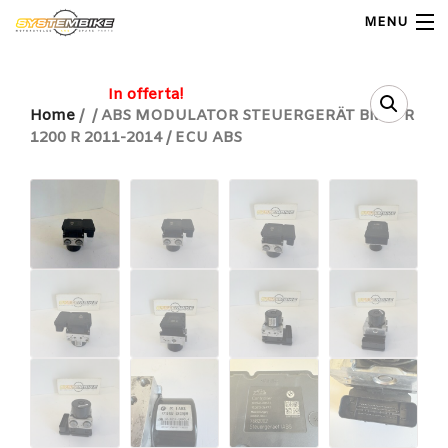
MENU
My Account
In offerta!
Home
/
/ ABS MODULATOR STEUERGERÄT BMW R
1200 R 2011-2014 / ECU ABS
Home
Shop Moto
Shop Ricambi
Note Generali
Carrello
Contatti