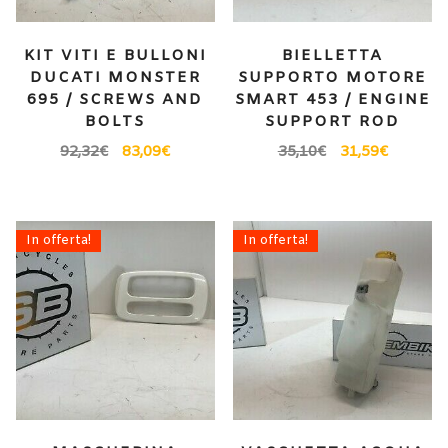
KIT VITI E BULLONI
BIELLETTA
DUCATI MONSTER
SUPPORTO MOTORE
695 / SCREWS AND
SMART 453 / ENGINE
BOLTS
SUPPORT ROD
92,32
€
83,09
€
35,10
€
31,59
€
In offerta!
In offerta!