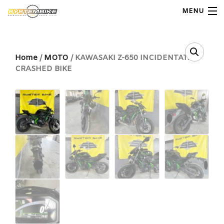
MENU
My Account
Home
/
MOTO
/ KAWASAKI Z-650 INCIDENTATA
CRASHED BIKE
Home
Shop Moto
Shop Ricambi
Note Generali
Carrello
Contatti