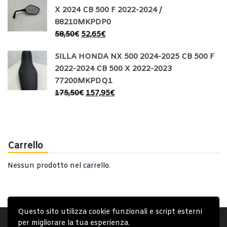
X 2024 CB 500 F 2022-2024 /
88210MKPDP0
58,50
€
52,65
€
SILLA HONDA NX 500 2024-2025 CB 500 F
2022-2024 CB 500 X 2022-2023
77200MKPDQ1
175,50
€
157,95
€
Carrello
Nessun prodotto nel carrello.
Questo sito utilizza cookie funzionali e script esterni
Account
Condizioni Generali
Note generali
per migliorare la tua esperienza.