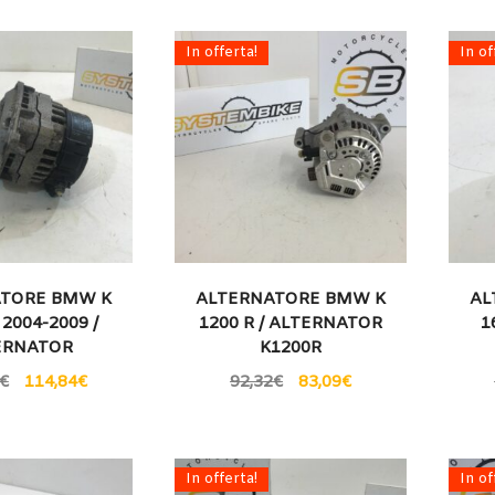
In offerta!
In of
TORE BMW K
ALTERNATORE BMW K
AL
 2004-2009 /
1200 R / ALTERNATOR
1
ERNATOR
K1200R
€
114,84
€
92,32
€
83,09
€
In offerta!
In of