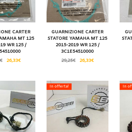
IONE CARTER
GUARNIZIONE CARTER
GU
YAMAHA MT 125
STATORE YAMAHA MT 125
STA
19 WR 125 /
2015-2019 WR 125 /
54510000
3C1E54510000
€
26,33
€
29,25
€
26,33
€
In offerta!
In of