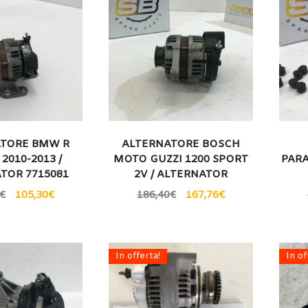
TORE BMW R
ALTERNATORE BOSCH
 2010-2013 /
MOTO GUZZI 1200 SPORT
PARA
TOR 7715081
2V / ALTERNATOR
€
105,30
€
186,40
€
167,76
€
In offerta!
In of