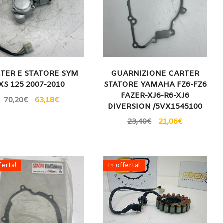
TER E STATORE SYM
GUARNIZIONE CARTER
XS 125 2007-2010
STATORE YAMAHA FZ6-FZ6
FAZER-XJ6-R6-XJ6
70,20
€
63,18
€
DIVERSION /5VX1545100
23,40
€
21,06
€
ferta!
In offerta!