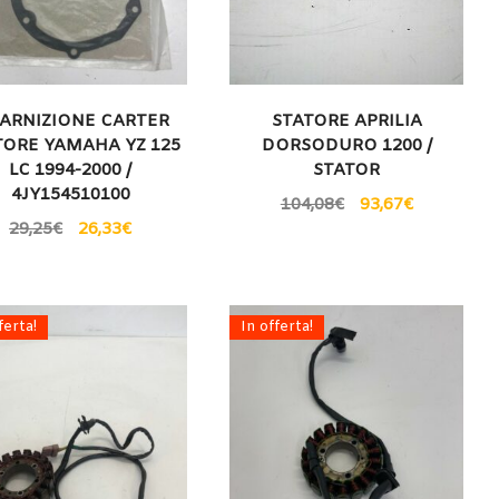
ARNIZIONE CARTER
STATORE APRILIA
TORE YAMAHA YZ 125
DORSODURO 1200 /
LC 1994-2000 /
STATOR
4JY154510100
104,08
€
93,67
€
29,25
€
26,33
€
ferta!
In offerta!