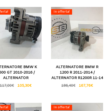
ferta!
In offerta!
TERNATORE BMW K
ALTERNATORE BMW R
600 GT 2010-2016 /
1200 R 2011-2014 /
ALTERNATOR
ALTERNATOR R1200R 11-14
117,00
€
105,30
€
186,40
€
167,76
€
ferta!
In offerta!