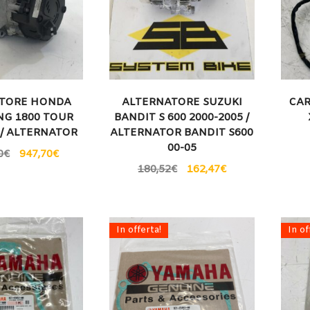
TORE HONDA
ALTERNATORE SUZUKI
CAR
NG 1800 TOUR
BANDIT S 600 2000-2005 /
 / ALTERNATOR
ALTERNATOR BANDIT S600
00-05
0
€
947,70
€
180,52
€
162,47
€
In offerta!
In of