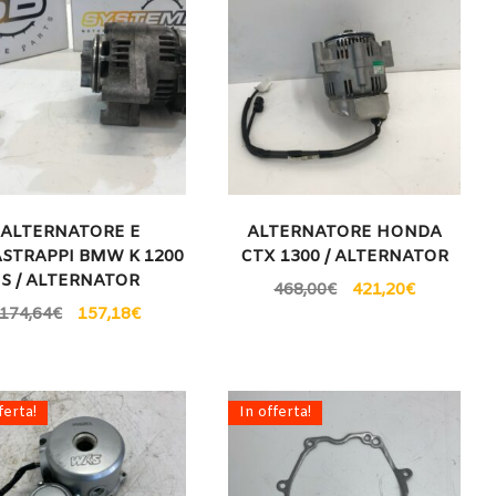
ALTERNATORE E
ALTERNATORE HONDA
STRAPPI BMW K 1200
CTX 1300 / ALTERNATOR
S / ALTERNATOR
468,00
€
421,20
€
174,64
€
157,18
€
ferta!
In offerta!