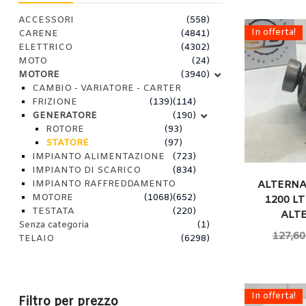
ACCESSORI
(558)
In offerta!
CARENE
(4841)
ELETTRICO
(4302)
MOTO
(24)
MOTORE
(3940)
CAMBIO - VARIATORE - CARTER
FRIZIONE
(139)
(114)
GENERATORE
(190)
ROTORE
(93)
STATORE
(97)
IMPIANTO ALIMENTAZIONE
(723)
IMPIANTO DI SCARICO
(834)
IMPIANTO RAFFREDDAMENTO
ALTERNA
MOTORE
(1068)
(652)
1200 LT
TESTATA
(220)
ALT
Senza categoria
(1)
127,60
TELAIO
(6298)
In offerta!
Filtro per prezzo