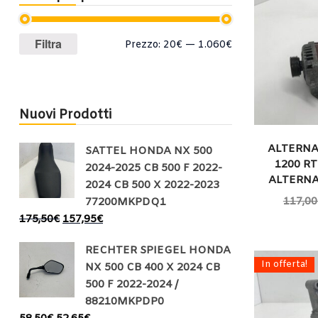
Prezzo
Prezzo
Filtra
Prezzo:
20€
—
1.060€
Min
Max
Nuovi Prodotti
ALTERNA
SATTEL HONDA NX 500
1200 RT
2024-2025 CB 500 F 2022-
ALTERNA
2024 CB 500 X 2022-2023
117,00
77200MKPDQ1
175,50
€
157,95
€
RECHTER SPIEGEL HONDA
In offerta!
NX 500 CB 400 X 2024 CB
500 F 2022-2024 /
88210MKPDP0