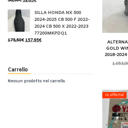
58,50
€
52,65
€
SILLA HONDA NX 500
2024-2025 CB 500 F 2022-
2024 CB 500 X 2022-2023
77200MKPDQ1
175,50
€
157,95
€
ALTERNA
GOLD WI
2018-2024
1.053,0
Carrello
Nessun prodotto nel carrello.
In offerta!