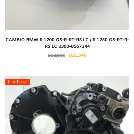
CAMBIO BMW R 1200 GS-R-RT-RS LC / R 1250 GS-RT-R-
RS LC 2300-8567244
912,60
€
821,34
€
In offerta!