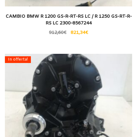
CAMBIO BMW R 1200 GS-R-RT-RS LC / R 1250 GS-RT-R-
RS LC 2300-8567244
912,60
€
821,34
€
In offerta!