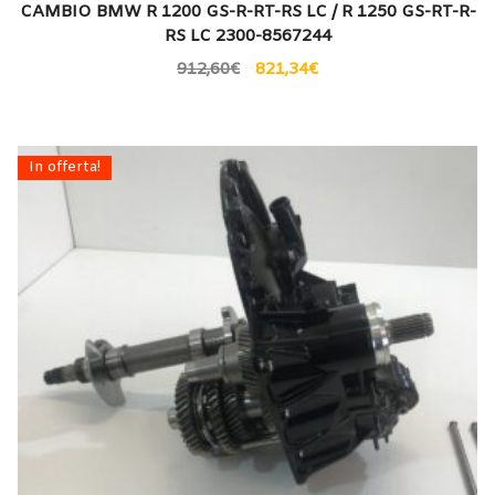
CAMBIO BMW R 1200 GS-R-RT-RS LC / R 1250 GS-RT-R-
RS LC 2300-8567244
912,60
€
821,34
€
In offerta!