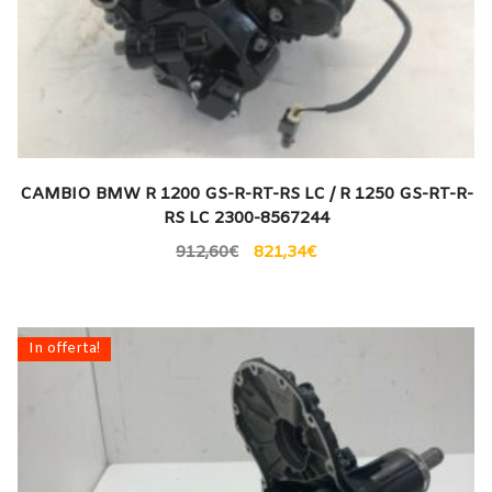
CAMBIO BMW R 1200 GS-R-RT-RS LC / R 1250 GS-RT-R-
RS LC 2300-8567244
912,60
€
821,34
€
In offerta!