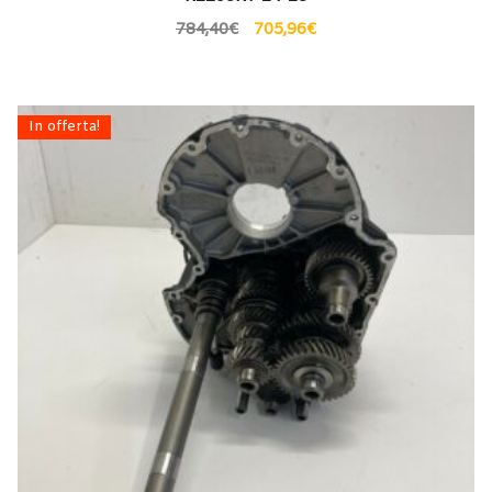
784,40
€
705,96
€
In offerta!