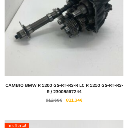
CAMBIO BMW R 1200 GS-RT-RS-R LC R 1250 GS-RT-RS-
R / 23008567244
912,60
€
821,34
€
In offerta!