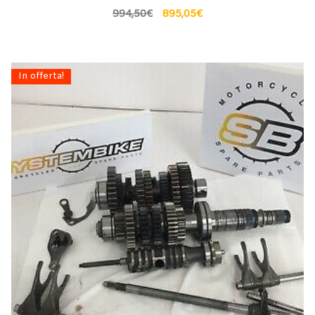
994,50
€
895,05
€
In offerta!