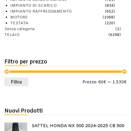
IMPIANTO DI SCARICO
(834)
IMPIANTO RAFFREDDAMENTO
(652)
MOTORE
(1068)
TESTATA
(220)
Senza categoria
(1)
TELAIO
(6298)
Filtro per prezzo
Prezzo
Prezzo
Filtra
Prezzo:
60€
—
1.530€
Min
Max
Nuovi Prodotti
SATTEL HONDA NX 500 2024-2025 CB 500