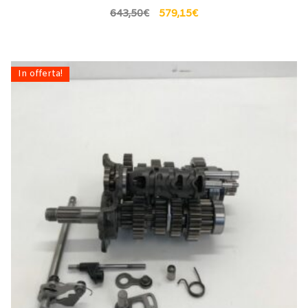
643,50
€
579,15
€
In offerta!