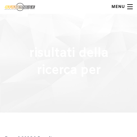
MENU
My Account
Home
risultati della
Shop Moto
ricerca per
Shop Ricambi
Note Generali
Carrello
Contatti