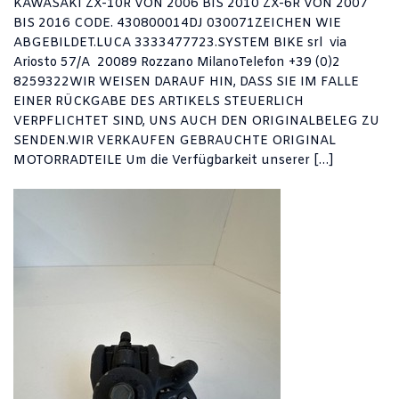
KAWASAKI ZX-10R VON 2006 BIS 2010 ZX-6R VON 2007
BIS 2016 CODE. 430800014DJ 030071ZEICHEN WIE
ABGEBILDET.LUCA 3333477723.SYSTEM BIKE srl via
Ariosto 57/A 20089 Rozzano MilanoTelefon +39 (0)2
8259322WIR WEISEN DARAUF HIN, DASS SIE IM FALLE
EINER RÜCKGABE DES ARTIKELS STEUERLICH
VERPFLICHTET SIND, UNS AUCH DEN ORIGINALBELEG ZU
SENDEN.WIR VERKAUFEN GEBRAUCHTE ORIGINAL
MOTORRADTEILE Um die Verfügbarkeit unserer […]