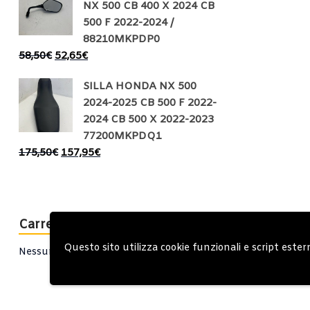
NX 500 CB 400 X 2024 CB
500 F 2022-2024 /
88210MKPDP0
58,50
€
52,65
€
SILLA HONDA NX 500
2024-2025 CB 500 F 2022-
2024 CB 500 X 2022-2023
77200MKPDQ1
175,50
€
157,95
€
Carrello
Questo sito utilizza cookie funzionali e script ester
Nessun prodotto nel carrello.