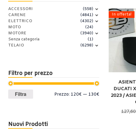
ACCESSORI
(558)
In offerta!
CARENE
(4841)
ELETTRICO
(4302)
MOTO
(24)
MOTORE
(3940)
Senza categoria
(1)
TELAIO
(6298)
Filtro per prezzo
ASIEN
DUCATI X
Prezzo
Prezzo
Filtra
Prezzo:
120€
—
130€
2023 / AS
Min
Max
127,60
Nuovi Prodotti