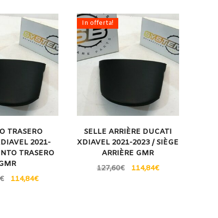
In offerta!
TO TRASERO
SELLE ARRIÈRE DUCATI
DIAVEL 2021-
XDIAVEL 2021-2023 / SIÈGE
IENTO TRASERO
ARRIÈRE GMR
GMR
127,60
€
114,84
€
€
114,84
€