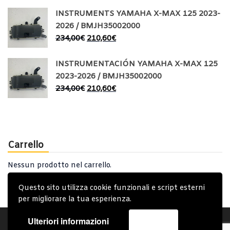
INSTRUMENTS YAMAHA X-MAX 125 2023-
2026 / BMJH35002000
234,00
€
210,60
€
INSTRUMENTACIÓN YAMAHA X-MAX 125
2023-2026 / BMJH35002000
234,00
€
210,60
€
Carrello
Nessun prodotto nel carrello.
Questo sito utilizza cookie funzionali e script esterni
per migliorare la tua esperienza.
Ulteriori informazioni
Accetta
Account
Condizioni Generali
Note generali