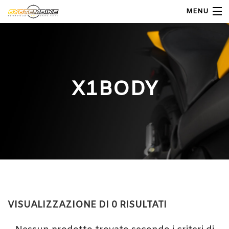
MENU
My Account
Home
X1BODY
Shop Moto
Shop Ricambi
Note Generali
Carrello
Contatti
VISUALIZZAZIONE DI 0 RISULTATI