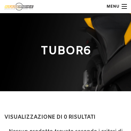
MENU
My Account
Home
TUBOR6
Shop Moto
Shop Ricambi
Note Generali
Carrello
Contatti
VISUALIZZAZIONE DI 0 RISULTATI