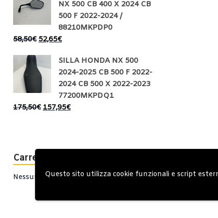
NX 500 CB 400 X 2024 CB
500 F 2022-2024 /
88210MKPDP0
58,50
€
52,65
€
SILLA HONDA NX 500
2024-2025 CB 500 F 2022-
2024 CB 500 X 2022-2023
77200MKPDQ1
175,50
€
157,95
€
Carrello
Questo sito utilizza cookie funzionali e script ester
Nessun prodotto nel carrello.